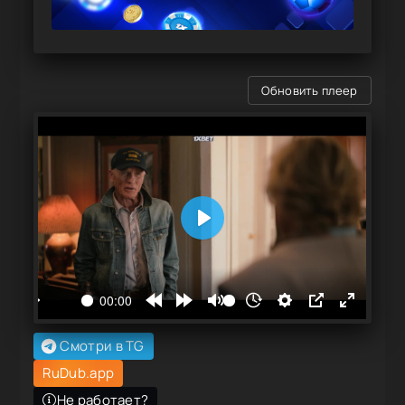
Обновить плеер
Смотри в TG
RuDub.app
Не работает?