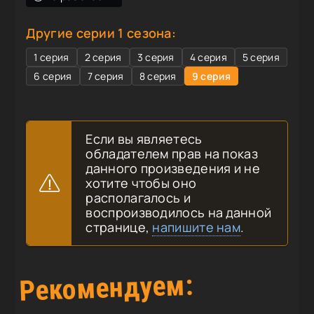
Другие серии 1 сезона:
1 серия
2 серия
3 серия
4 серия
5 серия
6 серия
7 серия
8 серия
9 серия
Если вы являетесь
обладателем прав на показ
данного произведения и не
хотите чтобы оно
располагалось и
воспроизводилось на данной
странице,
напишите нам
.
Рекомендуем: