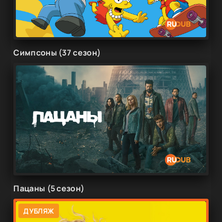
Симпсоны (37 сезон)
Пацаны (5 сезон)
ДУБЛЯЖ