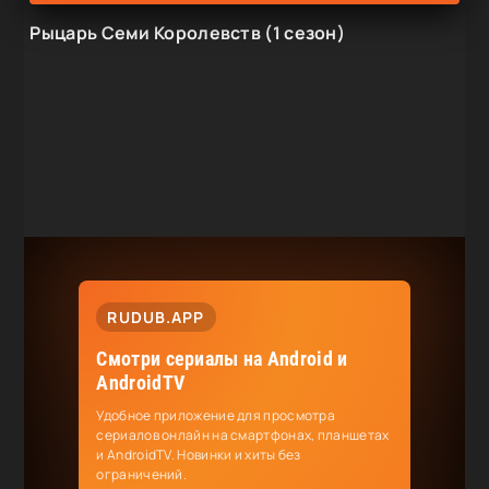
Рыцарь Семи Королевств (1 сезон)
RUDUB.APP
Смотри сериалы на Android и
AndroidTV
Удобное приложение для просмотра
сериалов онлайн на смартфонах, планшетах
и AndroidTV. Новинки и хиты без
ограничений.