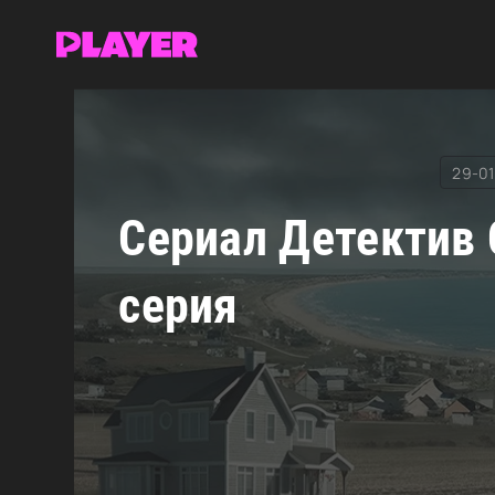
RuDub Player
»
Детектив Сюрпренан. Девушка с за
29-01
Сериал Детектив 
серия