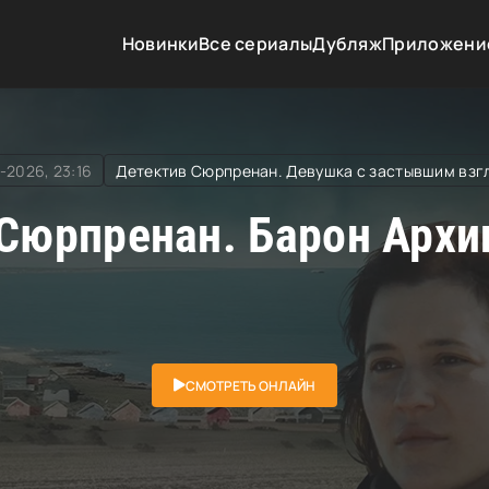
стывшим взглядом
» Детектив Сюрпренан. Барон Архипела
Новинки
Все сериалы
Дубляж
Приложени
-2026, 23:16
Детектив Сюрпренан. Девушка с застывшим взг
Сюрпренан. Барон Архип
СМОТРЕТЬ ОНЛАЙН