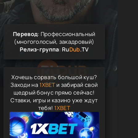
Перевод
: Профессиональный
(многоголосый, закадровый)
Релиз-группа
:
Ru
Dub
.TV
Хочешь сорвать большой куш?
Заходи на
1XBET
и забирай свой
щедрый бонус прямо сейчас!
Ставки, игры и казино уже ждут
тебя!
1XBET