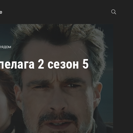
га
е
лядом
елага 2 сезон 5