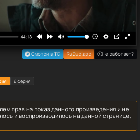
Смотри в TG
RuDub.app
Не работает?
рия
6 серия
лем прав на показ данного произведения и не
лось и воспроизводилось на данной странице,