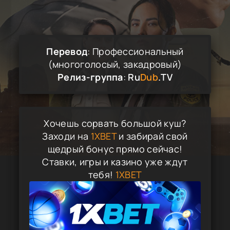
Перевод
: Профессиональный
(многоголосый, закадровый)
Релиз-группа
:
Ru
Dub
.TV
Хочешь сорвать большой куш?
Заходи на
1XBET
и забирай свой
щедрый бонус прямо сейчас!
Ставки, игры и казино уже ждут
тебя!
1XBET