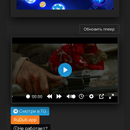
Обновить плеер
Смотри в TG
RuDub.app
Не работает?