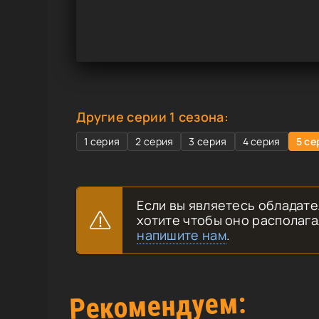
Другие серии 1 сезона:
1 серия
2 серия
3 серия
4 серия
5 се
Если вы являетесь обладате
хотите чтобы оно располага
напишите нам
.
Рекомендуем: