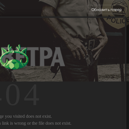
Обновить плеер