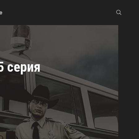
е
5 серия