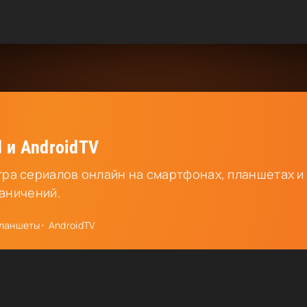
 и AndroidTV
ра сериалов онлайн на смартфонах, планшетах и
раничений.
ланшеты
AndroidTV
но