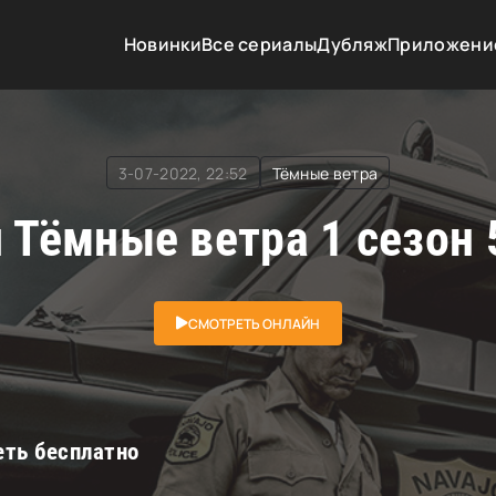
Новинки
Все сериалы
Дубляж
Приложени
3-07-2022, 22:52
Тёмные ветра
 Тёмные ветра 1 сезон 
СМОТРЕТЬ ОНЛАЙН
еть бесплатно