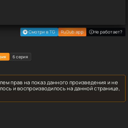
Смотри в TG
RuDub.app
Не работает?
рия
6 серия
лем прав на показ данного произведения и не
лось и воспроизводилось на данной странице,