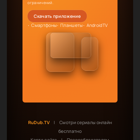
ограничений.
Скачать приложение
Смартфоны
Планшеты
AndroidTV
RuDub.TV
|
Смотри сериалы онлайн
бесплатно
Карта сайта
|
Правообладателям