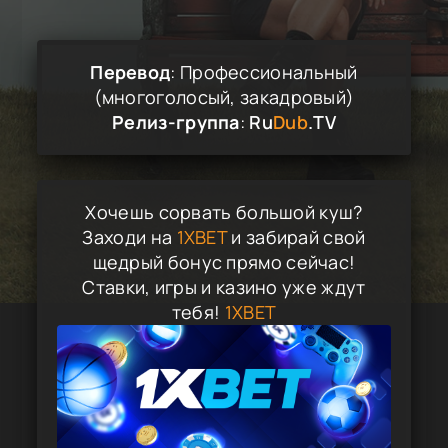
Перевод
: Профессиональный
(многоголосый, закадровый)
Релиз-группа
:
Ru
Dub
.TV
Хочешь сорвать большой куш?
Заходи на
1XBET
и забирай свой
щедрый бонус прямо сейчас!
Ставки, игры и казино уже ждут
тебя!
1XBET