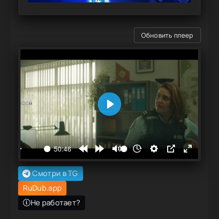
Обновить плеер
Смотри в TG
RuDub.app
Не работает?