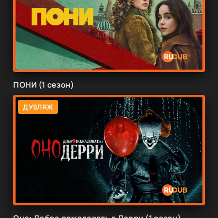
ПОНИ (1 сезон)
ДУБЛЯЖ
Оно: Добро пожаловать в Дерри (1 сезон)