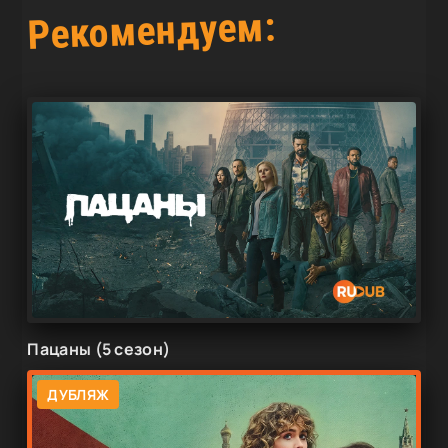
Рекомендуем:
Пацаны (5 сезон)
ДУБЛЯЖ