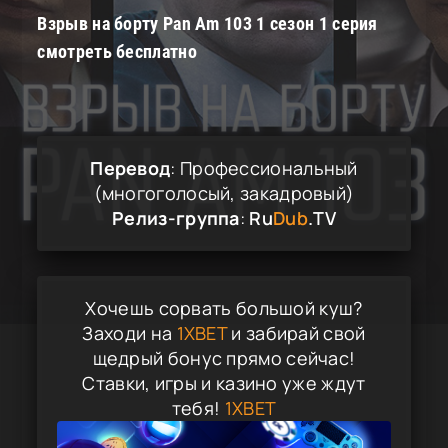
Взрыв на борту Pan Am 103 1 сезон 1 серия
смотреть бесплатно
Перевод
: Профессиональный
(многоголосый, закадровый)
Релиз-группа
:
Ru
Dub
.TV
Хочешь сорвать большой куш?
Заходи на
1XBET
и забирай свой
щедрый бонус прямо сейчас!
Ставки, игры и казино уже ждут
тебя!
1XBET