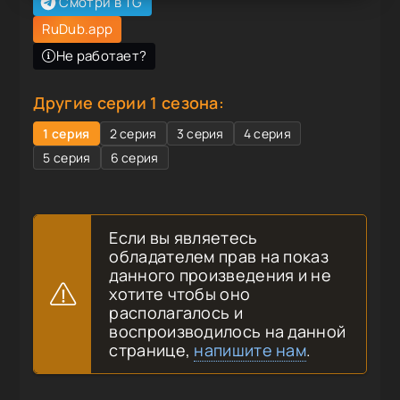
Смотри в TG
RuDub.app
Не работает?
Другие серии 1 сезона:
1 серия
2 серия
3 серия
4 серия
5 серия
6 серия
Если вы являетесь
обладателем прав на показ
данного произведения и не
хотите чтобы оно
располагалось и
воспроизводилось на данной
странице,
напишите нам
.