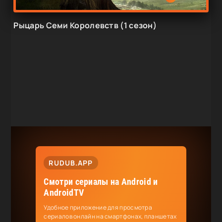
Рыцарь Семи Королевств (1 сезон)
RUDUB.APP
Смотри сериалы на Android и
AndroidTV
Удобное приложение для просмотра
сериалов онлайн на смартфонах, планшетах