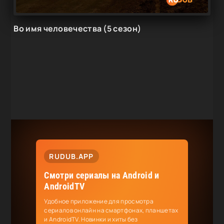
Во имя человечества (5 сезон)
RUDUB.APP
Смотри сериалы на Android и
AndroidTV
Удобное приложение для просмотра
сериалов онлайн на смартфонах, планшетах
и AndroidTV. Новинки и хиты без