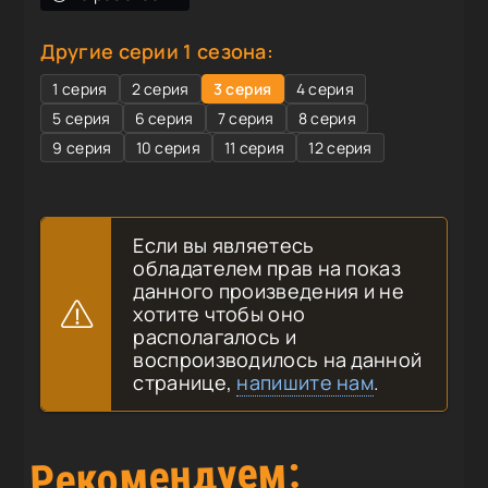
Другие серии 1 сезона:
1 серия
2 серия
3 серия
4 серия
5 серия
6 серия
7 серия
8 серия
9 серия
10 серия
11 серия
12 серия
Если вы являетесь
обладателем прав на показ
данного произведения и не
хотите чтобы оно
располагалось и
воспроизводилось на данной
странице,
напишите нам
.
Рекомендуем: