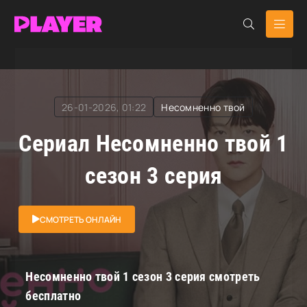
RuDub Player
»
Несомненно твой
» Несомненно твой
26-01-2026, 01:22
Несомненно твой
Сериал Несомненно твой 1
сезон 3 серия
СМОТРЕТЬ ОНЛАЙН
Несомненно твой 1 сезон 3 серия смотреть
бесплатно