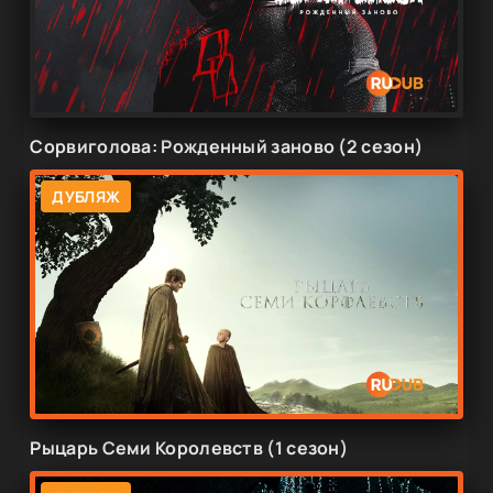
Сорвиголова: Рожденный заново (2 сезон)
ДУБЛЯЖ
Рыцарь Семи Королевств (1 сезон)