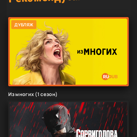
ДУБЛЯЖ
Из многих (1 сезон)