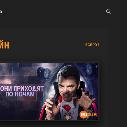
е
йн
ВСЕГО 7