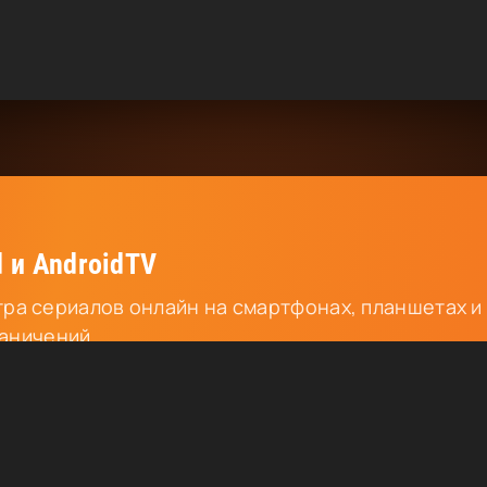
 и AndroidTV
ра сериалов онлайн на смартфонах, планшетах и
раничений.
ланшеты
AndroidTV