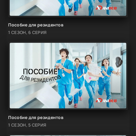
Пособие для резидентов
1 СЕЗОН, 6 СЕРИЯ
Пособие для резидентов
1 СЕЗОН, 5 СЕРИЯ