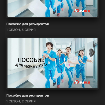
Пособие для резидентов
1 СЕЗОН, 3 СЕРИЯ
Пособие для резидентов
1 СЕЗОН, 2 СЕРИЯ