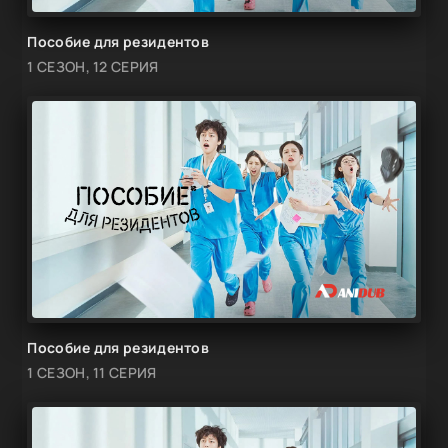
Пособие для резидентов
1 СЕЗОН, 12 СЕРИЯ
Пособие для резидентов
1 СЕЗОН, 11 СЕРИЯ