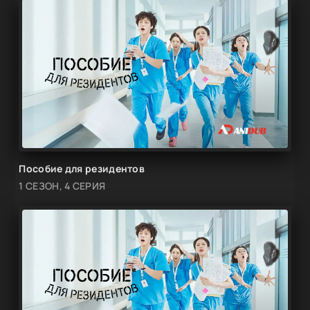
Пособие для резидентов
1 СЕЗОН, 4 СЕРИЯ