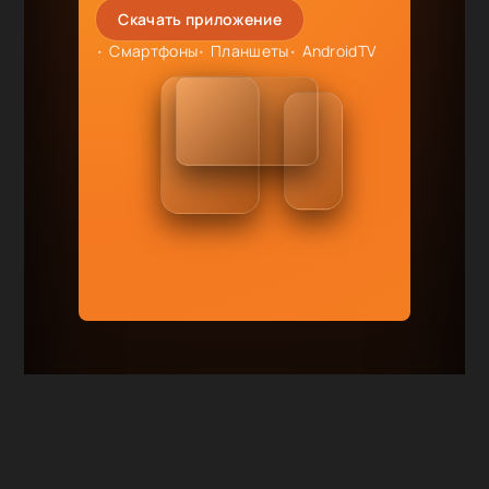
Скачать приложение
Смартфоны
Планшеты
AndroidTV
RuDub.TV
|
Смотри сериалы онлайн
бесплатно
Карта сайта
|
Правообладателям
Сотрудничество и реклама: