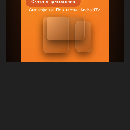
Скачать приложение
Смартфоны
Планшеты
AndroidTV
RuDub.TV
|
Смотри сериалы онлайн
бесплатно
Карта сайта
|
Правообладателям
Сотрудничество и реклама: