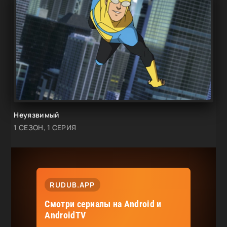
Неуязвимый
1 СЕЗОН, 1 СЕРИЯ
RUDUB.APP
Смотри сериалы на Android и
AndroidTV