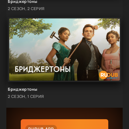
Бриджертоны
2 СЕЗОН, 2 СЕРИЯ
Бриджертоны
2 СЕЗОН, 1 СЕРИЯ
RUDUB.APP