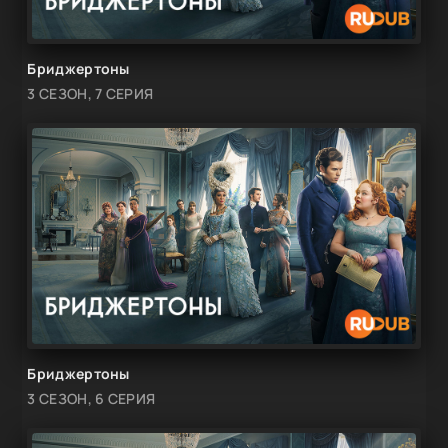
Бриджертоны
3 СЕЗОН, 7 СЕРИЯ
Бриджертоны
3 СЕЗОН, 6 СЕРИЯ