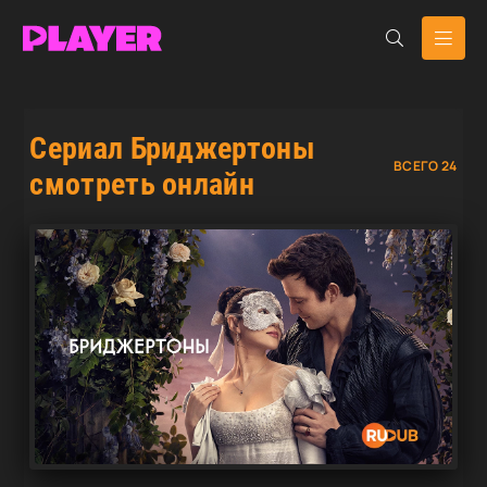
Сериал Бриджертоны
ВСЕГО 24
смотреть онлайн