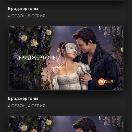
Бриджертоны
4 СЕЗОН, 5 СЕРИЯ
Бриджертоны
4 СЕЗОН, 4 СЕРИЯ