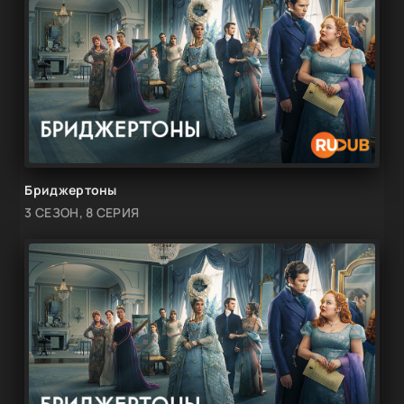
Бриджертоны
3 СЕЗОН, 8 СЕРИЯ