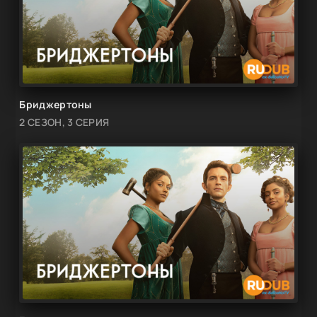
Бриджертоны
2 СЕЗОН, 3 СЕРИЯ